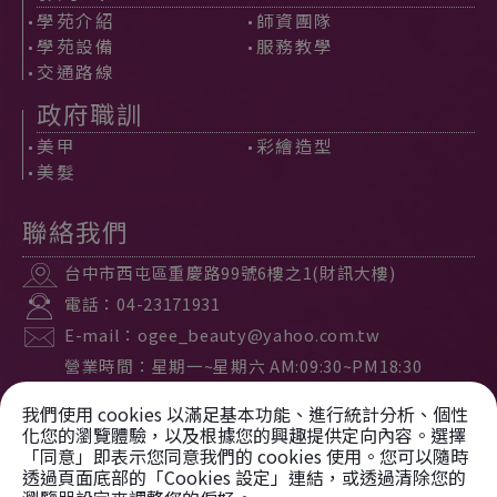
學苑介紹
師資團隊
學苑設備
服務教學
交通路線
政府職訓
美甲
彩繪造型
美髮
聯絡我們
台中市
西屯區
重慶路99號6樓之1(財訊大樓)
電話：
04-23171931
E-mail：
ogee_beauty@yahoo.com.tw
營業時間：星期一~星期六 AM:09:30~PM18:30
公休時間：星期日公休
我們使用 cookies 以滿足基本功能、進行統計分析、個性
化您的瀏覽體驗，以及根據您的興趣提供定向內容。選擇
「同意」即表示您同意我們的 cookies 使用。您可以隨時
Copyright © 2023
透過頁面底部的「Cookies 設定」連結，或透過清除您的