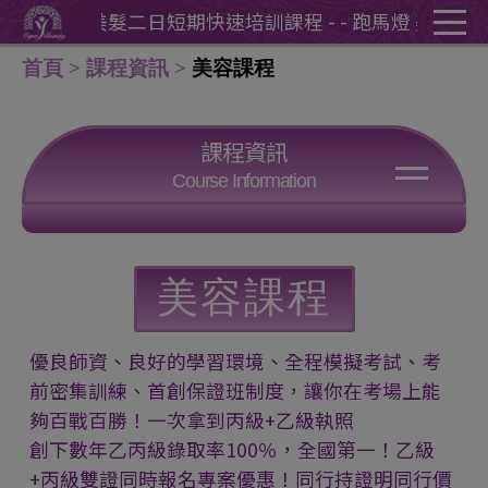
Cookie管理面板
- 跑馬燈 美髮二日短期快速培訓課程 - - 跑馬燈 美髮二日
首頁
課程資訊
美容課程
課程資訊
Course Information
美甲課程
紋繡課程
美睫課程
美容課程
美容課程
美髮課程
HD噴槍課程
優良師資、良好的學習環境、全程模擬考試、考
前密集訓練、首創保證班制度，讓你在考場上能
新娘秘書課程
特效化妝課程
夠百戰百勝！一次拿到丙級+乙級執照
比賽特訓班
創下數年乙丙級錄取率100％，全國第一！乙級
+丙級雙證同時報名專案優惠！同行持證明同行價