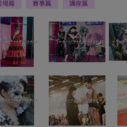
秀場篇
賽事篇
講座篇