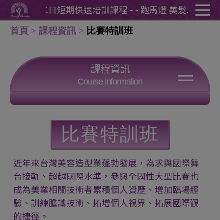
Cookie管理面板
跑馬燈 美髮二日短期快速培訓課程 - - 跑馬燈 美髮二日短期
首頁
課程資訊
比賽特訓班
課程資訊
Course Information
美甲課程
紋繡課程
美睫課程
美容課程
比賽特訓班
美髮課程
HD噴槍課程
近年來台灣美容造型業蓬勃發展，為求與國際舞
新娘秘書課程
特效化妝課程
台接軌、超越國際水準，參與全國性大型比賽也
成為美業相關技術者累積個人資歷、增加臨場經
比賽特訓班
驗、訓練膽識技術、拓增個人視界、拓展國際觀
的捷徑。