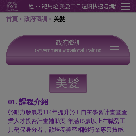
Cookie管理面板
快速培訓課程 - - 跑馬燈 美髮二日短期快速培訓課程 - -
首頁
政府職訓
美髮
政府職訓
Government Vocational Training
美甲
彩繪造型
美髮
美髮
01. 課程介紹
勞動力發展署114年提升勞工自主學習計畫暨產
業人才投資計畫補助案 年滿15歲以上在職勞工
具勞保身分者，欲培養美容相關行業專業技能