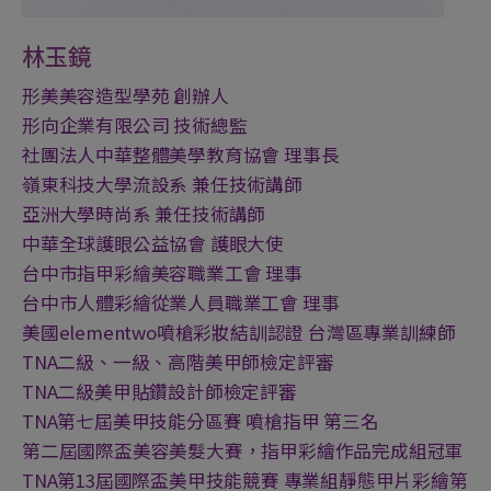
林玉鏡
形美美容造型學苑 創辦人
形向企業有限公司 技術總監
社團法人中華整體美學教育協會 理事長
嶺東科技大學流設系 兼任技術講師
亞洲大學時尚系 兼任技術講師
中華全球護眼公益協會 護眼大使
台中市指甲彩繪美容職業工會 理事
台中市人體彩繪從業人員職業工會 理事
美國elementwo噴槍彩妝結訓認證 台灣區專業訓練師
TNA二級、一級、高階美甲師檢定評審
TNA二級美甲貼鑽設計師檢定評審
TNA第七屆美甲技能分區賽 噴槍指甲 第三名
第二屆國際盃美容美髮大賽，指甲彩繪作品完成組冠軍
TNA第13屆國際盃美甲技能競賽 專業組靜態甲片彩繪第