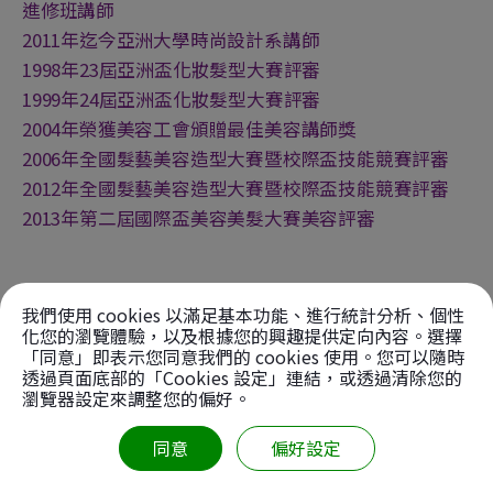
進修班講師
2011年迄今亞洲大學時尚設計系講師
1998年23屆亞洲盃化妝髮型大賽評審
1999年24屆亞洲盃化妝髮型大賽評審
2004年榮獲美容工會頒贈最佳美容講師獎
2006年全國髮藝美容造型大賽暨校際盃技能競賽評審
2012年全國髮藝美容造型大賽暨校際盃技能競賽評審
2013年第二屆國際盃美容美髮大賽美容評審
我們使用 cookies 以滿足基本功能、進行統計分析、個性
化您的瀏覽體驗，以及根據您的興趣提供定向內容。選擇
課程資訊
「同意」即表示您同意我們的 cookies 使用。您可以隨時
透過頁面底部的「Cookies 設定」連結，或透過清除您的
美甲課程
紋繡課程
瀏覽器設定來調整您的偏好。
美睫課程
美容課程
美髮課程
HD噴槍課程
同意
偏好設定
新娘秘書課程
特效化妝課程
比賽特訓班