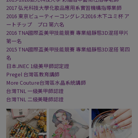
2017 弘光科技大學化妝品應用系實習機構指導業師
2016 東京ビューティーコングレス2016 木下ユミ杯 ア
ートチップ プロ 第六名
2016 TNA國際盃美甲技能競賽 專業組靜態3D混搭甲片
第一名
2015 TNA國際盃美甲技能競賽 專業組靜態3D混搭 第四
名
日本JNEC 1級美甲師認定證
Pregel 台灣區教育講師
More Couture台灣區水晶系統講師
台灣TNL 一級美甲師認證
台灣TNL 二級美睫師認證