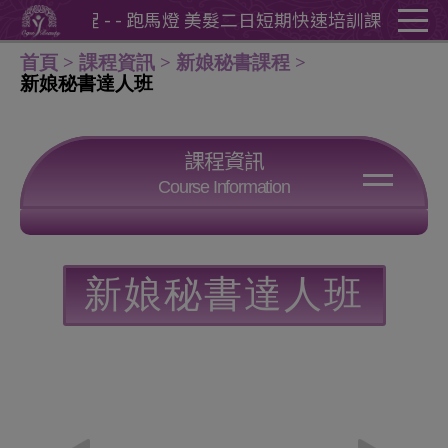
Cookie管理面板
速培訓課程 - - 跑馬燈 美髮二日短期快速培訓課程 - - 
首頁
課程資訊
新娘秘書課程
新娘秘書達人班
課程資訊
Course Information
新娘秘書達人班
時尚彩妝班
時尚髮型班
整體造型進階班
新娘秘書達人班
婚紗飾品製作班
婚紗人體彩繪班
個人形象彩妝班
影視造型設計檢定
國際化妝師證照