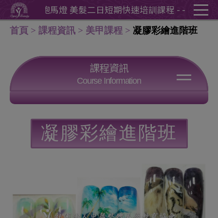
Cookie管理面板
課程 - - 跑馬燈 美髮二日短期快速培訓課程 - - 跑馬燈
首頁
課程資訊
美甲課程
凝膠彩繪進階班
課程資訊
Course Information
美甲達人創業班
指甲彩繪初級檢定班
二級美甲證照班
一級美甲證照班
凝膠彩繪進階班
高階美甲證照班
二級貼鑽證照班
國際美甲師證照
凝膠彩繪進階班
雙色美甲立體彩繪班
歐式手足護理專業班