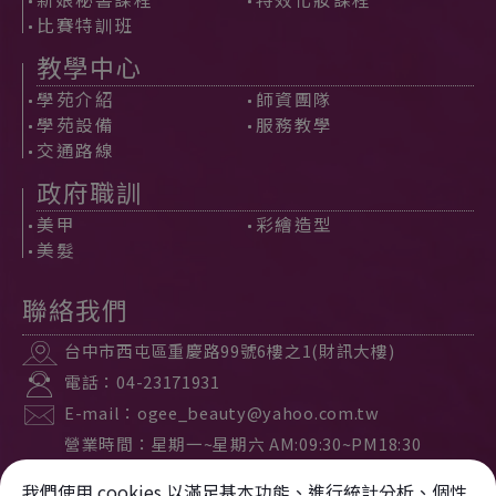
比賽特訓班
教學中心
學苑介紹
師資團隊
學苑設備
服務教學
交通路線
政府職訓
美甲
彩繪造型
美髮
聯絡我們
台中市
西屯區
重慶路99號6樓之1(財訊大樓)
電話：
04-23171931
E-mail：
ogee_beauty@yahoo.com.tw
營業時間：星期一~星期六 AM:09:30~PM18:30
公休時間：星期日公休
我們使用 cookies 以滿足基本功能、進行統計分析、個性