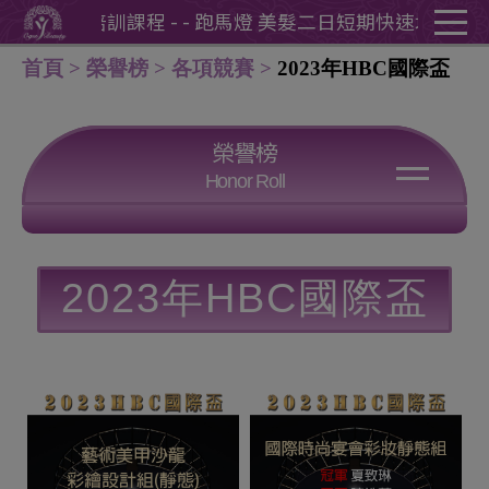
Cookie管理面板
短期快速培訓課程 - - 跑馬燈 美髮二日短期快速培訓課程 -
首頁
榮譽榜
各項競賽
2023年HBC國際盃
榮譽榜
Honor Roll
各項競賽
各類檢定
熱心公益
公開展演
2023年HBC國際盃
學員創業案例