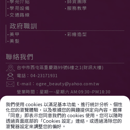
學苑介紹
師資團隊
學苑設備
服務教學
交通路線
政府職訓
美甲
彩繪造型
美髮
聯絡我們
台中市
西屯區
重慶路99號6樓之1(財訊大樓)
電話：
04-23171931
E-mail：
ogee_beauty@yahoo.com.tw
營業時間：星期一~星期六 AM:09:30~PM18:30
公休時間：星期日公休
我們使用 cookies 以滿足基本功能、進行統計分析、個性
化您的瀏覽體驗，以及根據您的興趣提供定向內容。選擇
「同意」即表示您同意我們的 cookies 使用。您可以隨時
Copyright © 2023
透過頁面底部的「Cookies 設定」連結，或透過清除您的
瀏覽器設定來調整您的偏好。
形美學苑。社團法人中華整體美學教育協會
版權