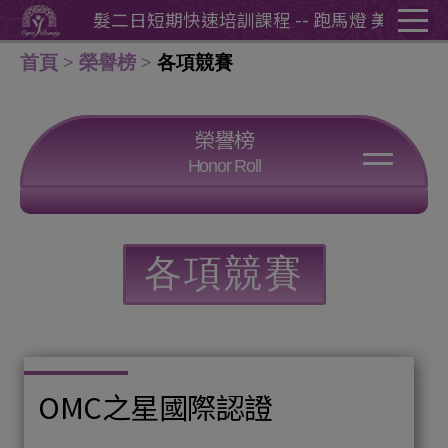
Cookie管理面板
 跑馬燈 美髮二日短期快速培訓課程 -
- 跑馬燈 美髮二日短期
首頁
榮譽榜
各項競賽
榮譽榜
Honor Roll
各項競賽
各類檢定
熱心公益
公開展演
各項競賽
學員創業案例
OMC之星國際認證